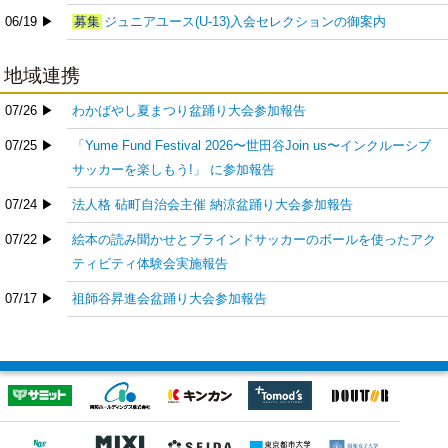
06/19 ▶
募集
ジュニアユース(U-13)入会セレクションの御案内
地域連携
07/26 ▶
わかばやし夏まつり盆踊り大会参加報告
07/25 ▶
「Yume Fund Festival 2026〜世田谷Join us〜インクルーシブ
サッカーを楽しもう!」 に参加報告
07/24 ▶
法人格 砧町自治会主催 納涼盆踊り大会参加報告
07/22 ▶
絵本の読み聞かせとブラインドサッカーのボールを使ったアク
ティビティ体験会実施報告
07/17 ▶
祖師谷昇進会盆踊り大会参加報告