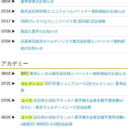
08/04 ▶
夏季休業のお知らせ
07/24 ▶
株式会社MIXI様とユニフォームパートナー契約締結のお知らせ
07/17 ▶
2026プレナスなでしこリーグ１部 第15節 試合情報
07/09 ▶
新加入選手のお知らせ
07/04 ▶
日産東京販売ホールディングス株式会社様とパートナー契約締
結のお知らせ
アカデミー
08/03 ▶
BFC
東京レンタル株式会社様とパートナー契約締結のお知らせ
07/25 ▶
セレクション
2027年度ジュニアユース1次セレクション 選考結
果
07/05 ▶
ユース
全日本U-18女子サッカー選手権大会東京都予選決勝vs
日テレ・東京ヴェルディメニーナ試合結果
06/20 ▶
ユース
全日本U-18女子サッカー選手権大会東京都予選準決勝v
s南葛SC WINGS U-18試合結果